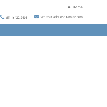
Home
ventas@ladrillospiramide.com
(51 1) 422-2468